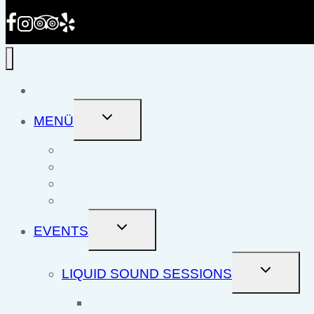
HOME
UNTERMENÜ
MENÜ
UMSCHALTEN
SPEISEKARTE
WEINKARTE
GETRÄNKEKARTE
ALLERGENE
UNTERMENÜ
EVENTS
UMSCHALTEN
UNTER
LIQUID SOUND SESSIONS
UMSCHA
VOL. 1: 08.05.2025