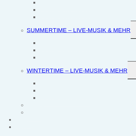
VOL. 2: 26.06.2025
VOL. 3: 24.07.2025
VOL. 4: 20.12.2025
SUMMERTIME – LIVE-MUSIK & MEHR
VOL. 1: 18.07.2025
VOL. 2: 01.08.2025
VOL. 3: 15.08.2025
WINTERTIME – LIVE-MUSIK & MEHR
VOL. 1: 05.12.2025
VOL. 2: 13.12.2025
VOL. 3: 19.12.2025
BINGO
QUIZ
SHOP
KONTAKT