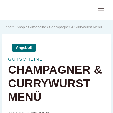
Zum
Inhalt
springen
Start
/
Shop
/
Gutscheine
/
Champagner & Currywurst Menü
Angebot!
GUTSCHEINE
CHAMPAGNER &
CURRYWURST
MENÜ