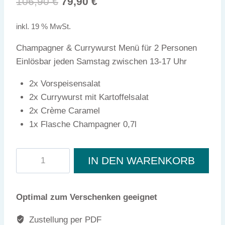
Ursprünglicher
Aktueller
106,90
€
79,90
€
Preis
Preis
inkl. 19 % MwSt.
war:
ist:
Champagner & Currywurst Menü für 2 Personen
106,90 €
79,90 €.
Einlösbar jeden Samstag zwischen 13-17 Uhr
2x Vorspeisensalat
2x Currywurst mit Kartoffelsalat
2x Crème Caramel
1x Flasche Champagner 0,7l
Champagner
IN DEN WARENKORB
&
Currywurst
Menü
Optimal zum Verschenken geeignet
Menge
Zustellung per PDF